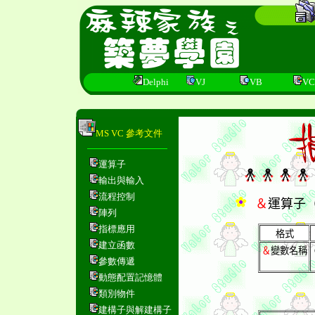
Delphi
VJ
VB
VC
MS VC 參考文件
運算子
輸出與輸入
流程控制
＆
運算子
陣列
指標應用
格式
建立函數
＆
變數名稱
參數傳遞
動態配置記憶體
類別物件
建構子與解建構子