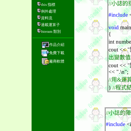
//小誌
this 指標
例外處理
#include
<
資料流
過載運算子
void
main
fsteram 類別
{
int number
作品介紹
cout << 
免費下載
出變數值
廠商軟體
cout <
<< ".\n";
//用
&
運算
}
//程式
//小誌的
#include
<i