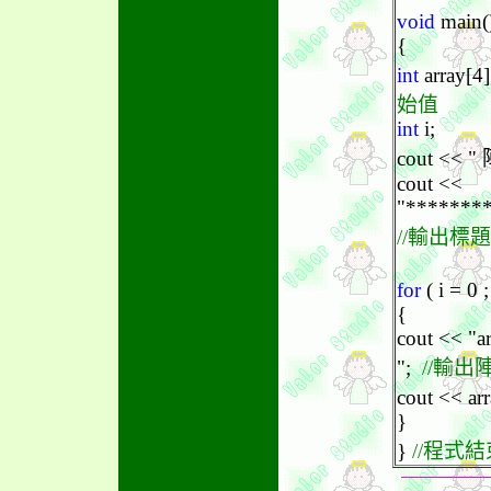
void
main(
{
int
array[4]
始值
int
i;
cout <<
cout <<
"*******
//輸出標題
for
( i = 0 ;
{
cout << "ar
";
//輸
cout << arr
}
}
//程式結