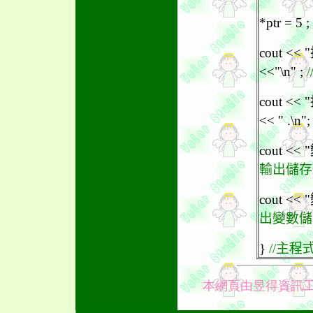
*ptr = 5 ;
cout <
<<"\n" ;
cout <
<< " .\n"
cout <<
輸出儲存
cout <<
出變數儲
}
//主程
本網頁由
昱得資訊