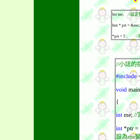
Int me;
//設
Imt *.prt = 
*prt = 5 ;
/
//小誌
#include
<
void
main
{
int
me;
/
int
*ptr 
設為me