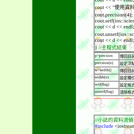
cout << "使用資料流函
cout.precision(4);
cout.setf(ios::scien
cout << d << endl
cout.unsetf(ios::sc
cout << d << endl
}
//主程式結束
p=precsion
傳回目
precsion(n)
設定浮
w=width()
傳回目
width(n)
設定欄
setf(flag)
設定格
unsetf(flag)
清除格
//小誌的資料流
#include
<iostrea