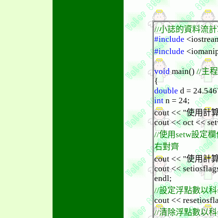
//小誌的資料流
#include
<iostrea
#include
<iomani
void
main()
//主
{
double
d = 24.546
int
n = 24;
cout << "使用計算子 oc
cout << oct << set
//使用setw設定
右對齊
cout << "使用計算子 s
cout << setiosflag
endl;
//設定浮點數以
cout << resetiosfl
//清除浮點數以