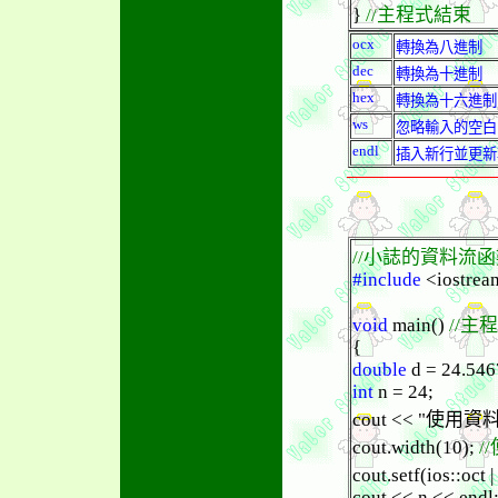
}
//主程式結束
ocx
轉換為八進制
dec
轉換為十進制
hex
轉換為十六進制
ws
忽略輸入的空白
endl
插入新行並更新
//小誌的資料流
#include
<iostrea
void
main()
//主
{
double
d = 24.546
int
n = 24;
cout << "使用資料流函
cout.width(10);
/
cout.setf(ios::oct |
cout << n << endl