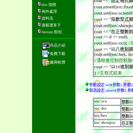
cout << "固定格式顯示浮
this 指標
cout.unsetf(ios::fixe
例外處理
cout.setf(ios::scientif
資料流
cout << "指數型式顯示浮
過載運算子
cout.setf(ios::showpo
cout << "在正整數前
fsteram 類別
cout << d << endl;
cout.setf(ios::oct);
/
作品介紹
cout << "以八進制顯示..
免費下載
cout.setf(ios::hex, io
//清除進位制控制
廠商軟體
cout << "以16進制顯示.
}
//主程式結束
參數設定:setf(參數1,參數2
取消設定;unsetf(參數1,參
ios::ocx
整數以
ios::dec
整數以
ios::hex
整數以
ios::showpos
在正整