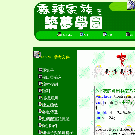
Delphi
VJ
VB
VC
MS VC 參考文件
運算子
輸出與輸入
流程控制
//小誌的資料格式
陣列
#include
<iostream.
指標應用
void
main()
//主程
建立函數
{
參數傳遞
double
d = 24.546;
int
n = 24;
動態配置記憶體
類別物件
cout.setf(ios::fixed);
建構子與解建構子